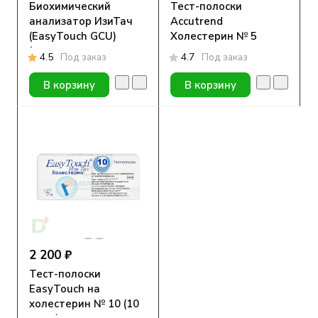
Биохимический
Тест-полоски
анализатор ИзиТач
Accutrend
(EasyTouch GCU)
Холестерин № 5
(глюкоза, холестерин
4.5
Под заказ
4.7
Под заказ
и мочевая кислота в
крови)
В корзину
В корзину
2 200 ₽
Тест-полоски
EasyTouch на
холестерин № 10 (10