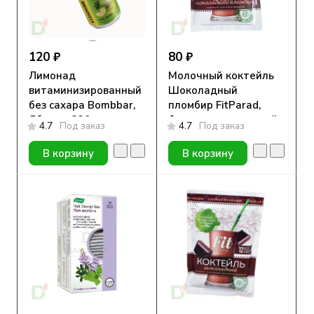
120 ₽
80 ₽
Лимонад
Молочный коктейль
витаминизированный
Шоколадный
без сахара Bombbar,
пломбир FitParad,
Яблоко, 330 мл
белково-углеводный,
4.7
Под заказ
4.7
Под заказ
30г
В корзину
В корзину