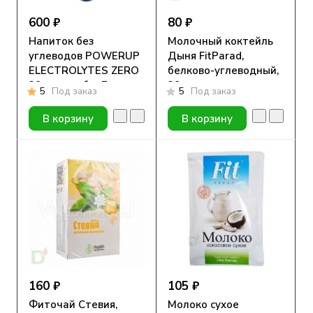
600 ₽
80 ₽
Напиток без
Молочный коктейль
углеводов POWERUP
Дыня FitParad,
ELECTROLYTES ZERO
белково-углеводный,
20 шип. табл. Лимон
30г
5
Под заказ
5
Под заказ
В корзину
В корзину
160 ₽
105 ₽
Фиточай Стевия,
Молоко сухое