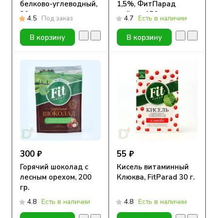
белково-углеводный,
1,5%, ФитПарад
30г
дойпак 150 гр
4.5
Под заказ
4.7
Есть в наличии
В корзину
В корзину
300 ₽
55 ₽
Горячий шоколад с
Кисель витаминный
лесным орехом, 200
Клюква, FitParad 30 г.
гр.
4.8
Есть в наличии
4.8
Есть в наличии