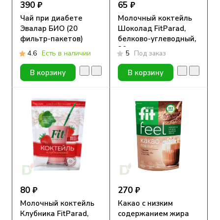
390 ₽
65 ₽
Чай при диабете
Молочный коктейль
Эвалар БИО (20
Шоколад FitParad,
фильтр-пакетов)
белково-углеводный,
30г
4.6
Есть в наличии
5
Под заказ
В корзину
В корзину
80 ₽
270 ₽
Молочный коктейль
Какао с низким
Клубника FitParad,
содержанием жира