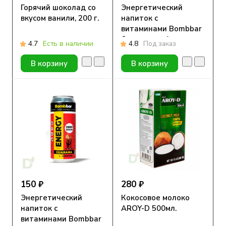
Горячий шоколад со
Энергетический
вкусом ванили, 200 г.
напиток с
витаминами Bombbar
без сахара, Апельсин,
4.7
Есть в наличии
4.8
Под заказ
500 мл
В корзину
В корзину
150 ₽
280 ₽
Энергетический
Кокосовое молоко
напиток с
AROY-D 500мл.
витаминами Bombbar