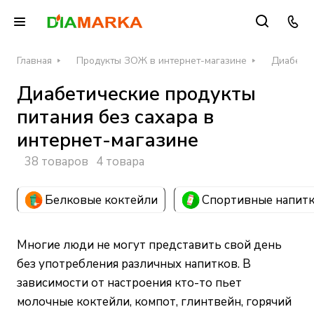
Главная
Продукты ЗОЖ в интернет-магазине
Диабетич
Диабетические продукты
питания без сахара в
интернет-магазине
38 товаров
4 товара
Белковые коктейли
Спортивные напит
Многие люди не могут представить свой день
без употребления различных напитков. В
зависимости от настроения кто-то пьет
молочные коктейли, компот, глинтвейн, горячий