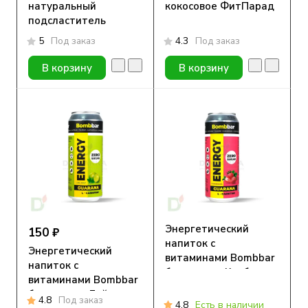
натуральный
кокосовое ФитПарад
подсластитель
5
Под заказ
4.3
Под заказ
В корзину
В корзину
Энергетический
150 ₽
напиток с
Энергетический
витаминами Bombbar
напиток с
без сахара, Клубника-
витаминами Bombbar
Земляника, 500 мл
без сахара, Лайм-
4.8
Под заказ
4.8
Есть в наличии