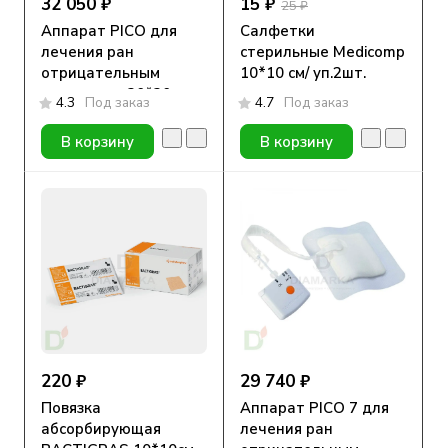
32 050 ₽
15 ₽
25 ₽
Аппарат PICO для
Салфетки
лечения ран
стерильные Medicomp
отрицательным
10*10 см/ уп.2шт.
давлением 20*20 см
4.3
Под заказ
4.7
Под заказ
В корзину
В корзину
220 ₽
29 740 ₽
Повязка
Аппарат PICO 7 для
абсорбирующая
лечения ран