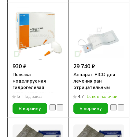
930 ₽
29 740 ₽
Повязка
Аппарат PICO для
моделируемая
лечения ран
гидрогелевая
отрицательным
INTRASITE GEL 15g
давлением 15*20 см
5
Под заказ
4.7
Есть в наличии
В корзину
В корзину