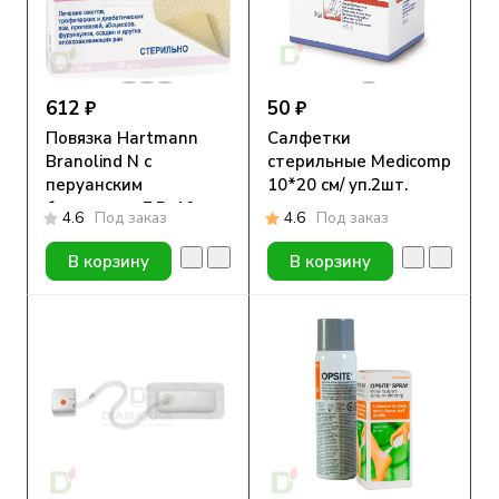
612 ₽
50 ₽
Повязка Hartmann
Салфетки
Branolind N с
стерильные Medicomp
перуанским
10*20 см/ уп.2шт.
бальзамом, 7,5х10см,
4.6
Под заказ
4.6
Под заказ
1 шт
В корзину
В корзину