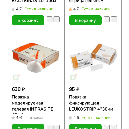
BACTIGRAS 10*10см
отрицательным
давлением 15*15 см
4.7
Есть в наличии
4.7
Есть в наличии
В корзину
В корзину
630 ₽
95 ₽
Повязка
Повязка
моделируемая
фиксирующая
гелевая INTRASITE
LEUKOSTRIP 4*38мм
GEL 8г.
4.6
Под заказ
4.6
Есть в наличии
В корзину
В корзину