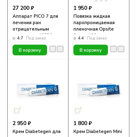
27 200 ₽
1 950 ₽
Аппарат PICO 7 для
Повязка жидкая
лечения ран
паропроницаемая
отрицательным
пленочная Opsite
давлением 10*20 см
Spray, 100 мл,
4.7
Под заказ
4.4
Под заказ
аэрозоль
В корзину
В корзину
2 950 ₽
1 800 ₽
Крем Diabetegen для
Крем Diabetegen Mini