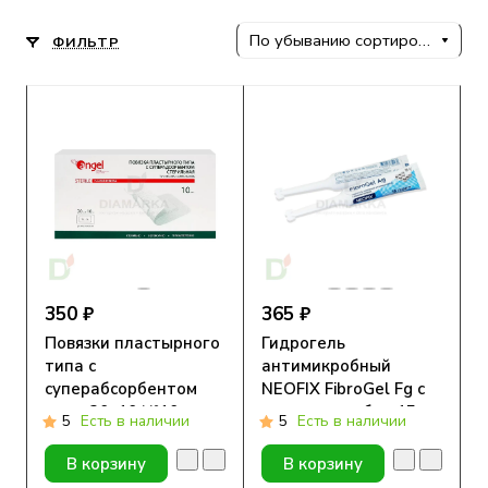
По убыванию сортировки
ФИЛЬТР
350 ₽
365 ₽
Повязки пластырного
Гидрогель
типа с
антимикробный
суперабсорбентом
NEOFIX FibroGel Fg с
стер. 20х10 №10
ионами серебра 15г
5
Есть в наличии
5
Есть в наличии
В корзину
В корзину