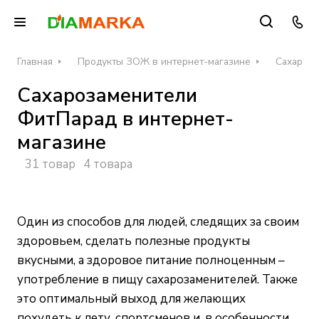
Главная
Продукты ЗОЖ в интернет-магазине
Сахароза
Сахарозаменители
ФитПарад в интернет-
магазине
31 товар
4 товара
Один из способов для людей, следящих за своим
здоровьем, сделать полезные продукты
вкусными, а здоровое питание полноценным –
употребление в пищу сахарозаменителей. Также
это оптимальный выход для желающих
похудеть к лету, спортсменов и, в особенности,