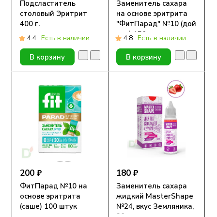
Подсластитель
Заменитель сахара
столовый Эритрит
на основе эритрита
400 г.
"ФитПарад" №10 (дой
пак) 150 гр
4.4
Есть в наличии
4.8
Есть в наличии
В корзину
В корзину
200 ₽
180 ₽
ФитПарад №10 на
Заменитель сахара
основе эритрита
жидкий MasterShape
(саше) 100 штук
№24, вкус Земляника,
30мл