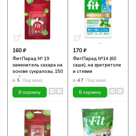
160 ₽
170 ₽
ФитПарад № 19
ФитПарад №14 (60
заменитель сахара на
саше), на эритритоле
основе сукралозы, 150
и стевии
таблеток
5
Под заказ
4.7
Под заказ
В корзину
В корзину