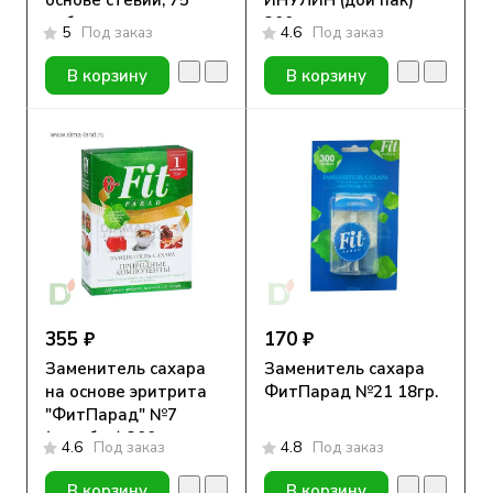
основе стевии, 75
ИНУЛИН (дой пак)
таблеток
200 гр.
5
Под заказ
4.6
Под заказ
В корзину
В корзину
355 ₽
170 ₽
Заменитель сахара
Заменитель сахара
на основе эритрита
ФитПарад №21 18гр.
"ФитПарад" №7
(коробка) 200гр
4.6
Под заказ
4.8
Под заказ
В корзину
В корзину