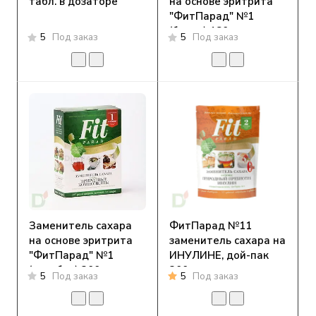
табл. в дозаторе
на основе эритрита
"ФитПарад" №1
(банка) 180 гр,
5
Под заказ
5
Под заказ
Заменитель сахара
ФитПарад №11
на основе эритрита
заменитель сахара на
"ФитПарад" №1
ИНУЛИНЕ, дой-пак
(коробка) 200гр
200 гр.
5
Под заказ
5
Под заказ