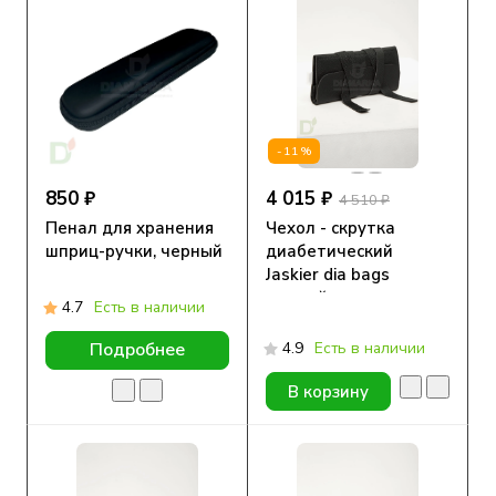
-11%
850 ₽
4 015 ₽
4 510 ₽
Пенал для хранения
Чехол - скрутка
шприц-ручки, черный
диабетический
Jaskier dia bags
черный, натуральная
4.7
Есть в наличии
кожа
4.9
Есть в наличии
Подробнее
В корзину