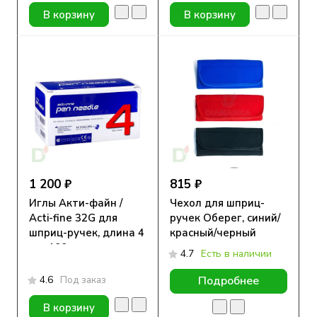
В корзину
В корзину
1 200 ₽
815 ₽
Иглы Акти-файн /
Чехол для шприц-
Acti-fine 32G для
ручек Оберег, синий/
шприц-ручек, длина 4
красный/черный
мм, 100 шт.
4.7
Есть в наличии
4.6
Под заказ
Подробнее
В корзину