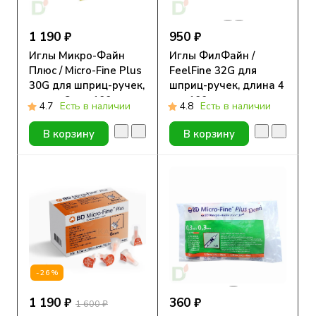
1 190 ₽
950 ₽
Иглы Микро-Файн
Иглы ФилФайн /
Плюс / Micro-Fine Plus
FeelFine 32G для
30G для шприц-ручек,
шприц-ручек, длина 4
длина 8 мм, 100 шт.
мм, 100 шт.
4.7
Есть в наличии
4.8
Есть в наличии
В корзину
В корзину
-26%
1 190 ₽
360 ₽
1 600 ₽