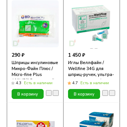
290 ₽
1 450 ₽
Шприцы инсулиновые
Иглы Веллфайн /
Микро-Файн Плюс /
Wellfine 34G для
Micro-fine Plus
шприц-ручек, ультра-
100МЕ/0,5мл с иглой
тонкие, длина 4 мм,
4.3
Есть в наличии
4.7
Есть в наличии
31G (0.25мм*6мм), 10
100 шт.
шт.
В корзину
В корзину