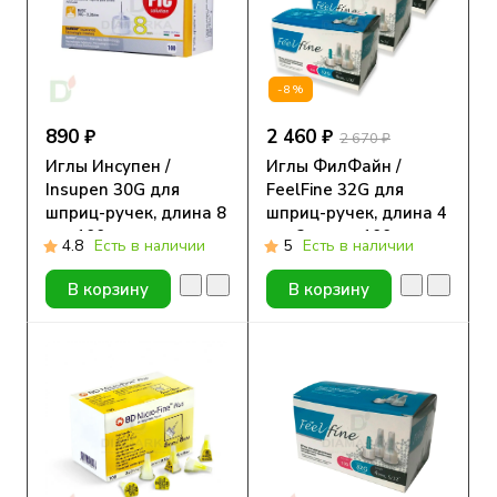
-8%
890 ₽
2 460 ₽
2 670 ₽
Иглы Инсупен /
Иглы ФилФайн /
Insupen 30G для
FeelFine 32G для
шприц-ручек, длина 8
шприц-ручек, длина 4
мм, 100 шт.
мм, 3 уп. по 100 шт.
4.8
Есть в наличии
5
Есть в наличии
В корзину
В корзину