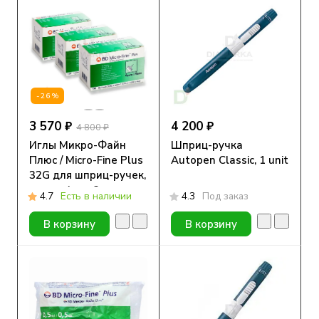
-26%
3 570 ₽
4 200 ₽
4 800 ₽
Иглы Микро-Файн
Шприц-ручка
Плюс / Micro-Fine Plus
Autopen Classic, 1 unit
32G для шприц-ручек,
длина 4 мм, 3 уп. по
4.7
Есть в наличии
4.3
Под заказ
100 шт.
В корзину
В корзину