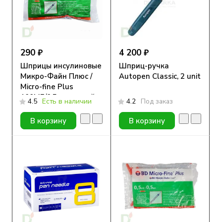
290 ₽
4 200 ₽
Шприцы инсулиновые
Шприц-ручка
Микро-Файн Плюс /
Autopen Classic, 2 unit
Micro-fine Plus
100МЕ/0,5мл с иглой
4.5
Есть в наличии
4.2
Под заказ
30G (0.30мм*8мм), 10
шт.
В корзину
В корзину