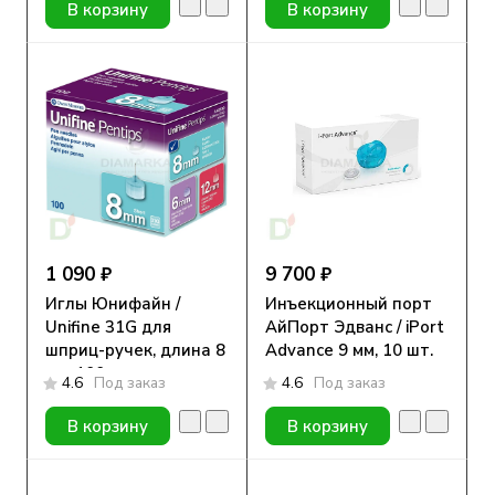
В корзину
В корзину
1 090 ₽
9 700 ₽
Иглы Юнифайн /
Инъекционный порт
Unifine 31G для
АйПорт Эдванс / iPort
шприц-ручек, длина 8
Advance 9 мм, 10 шт.
мм, 100 шт.
4.6
Под заказ
4.6
Под заказ
В корзину
В корзину