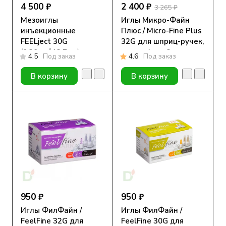
4 500 ₽
2 400 ₽
3 265 ₽
Мезоиглы
Иглы Микро-Файн
инъекционные
Плюс / Micro-Fine Plus
FEELject 30G
32G для шприц-ручек,
(0.30мм*12.7мм)
длина 4 мм, 2 уп. по
4.5
Под заказ
4.6
Под заказ
ультра тонкие, 100
100 шт. + ПОДАРОК
шт.
В корзину
В корзину
950 ₽
950 ₽
Иглы ФилФайн /
Иглы ФилФайн /
FeelFine 32G для
FeelFine 30G для