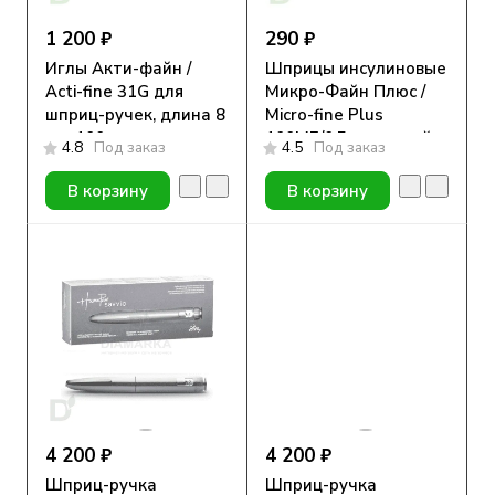
1 200 ₽
290 ₽
Иглы Акти-файн /
Шприцы инсулиновые
Acti-fine 31G для
Микро-Файн Плюс /
шприц-ручек, длина 8
Micro-fine Plus
мм, 100 шт.
100МЕ/0,5мл с иглой
4.8
Под заказ
4.5
Под заказ
29G (0.33мм*12.7мм),
10 шт.
В корзину
В корзину
4 200 ₽
4 200 ₽
Шприц-ручка
Шприц-ручка