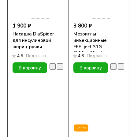
1 900 ₽
3 800 ₽
Насадка DiaSpider
Мезоиглы
для инсулиновой
инъекционные
шприц-ручки
FEELject 31G
(0.26мм*3мм) ультра
4.6
Под заказ
4.6
Под заказ
тонкие, 100 шт.
В корзину
В корзину
-26%