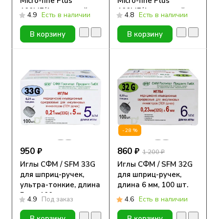
Micro-fine Plus
Micro-fine Plus
100МЕ/1мл с иглой
100МЕ/1мл с иглой
4.9
Есть в наличии
4.8
Есть в наличии
29G (0.33мм*12.7мм),
31G (0.25мм*6мм), 10
10 шт.
шт.
В корзину
В корзину
-28%
950 ₽
860 ₽
1 200 ₽
Иглы СФМ / SFM 33G
Иглы СФМ / SFM 32G
для шприц-ручек,
для шприц-ручек,
ультра-тонкие, длина
длина 6 мм, 100 шт.
5 мм, 100 шт.
4.9
Под заказ
4.6
Есть в наличии
В корзину
В корзину