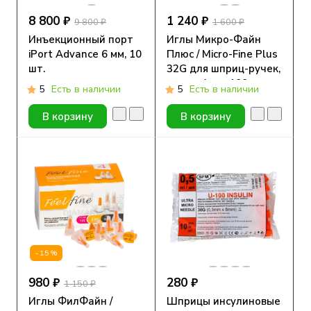
8 800 ₽
1 240 ₽
9 800 ₽
1 600 ₽
Инъекционный порт
Иглы Микро-Файн
iPort Advance 6 мм, 10
Плюс / Micro-Fine Plus
шт.
32G для шприц-ручек,
длина 4 мм, 100 шт.
5
Есть в наличии
5
Есть в наличии
В корзину
В корзину
-15%
980 ₽
280 ₽
1 150 ₽
Иглы ФилФайн /
Шприцы инсулиновые