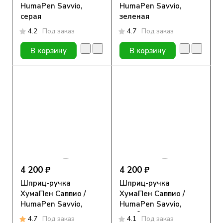
HumaPen Savvio,
HumaPen Savvio,
серая
зеленая
4.2
Под заказ
4.7
Под заказ
В корзину
В корзину
4 200 ₽
4 200 ₽
Шприц-ручка
Шприц-ручка
ХумаПен Саввио /
ХумаПен Саввио /
HumaPen Savvio,
HumaPen Savvio,
красная
голубая
4.7
Под заказ
4.1
Под заказ