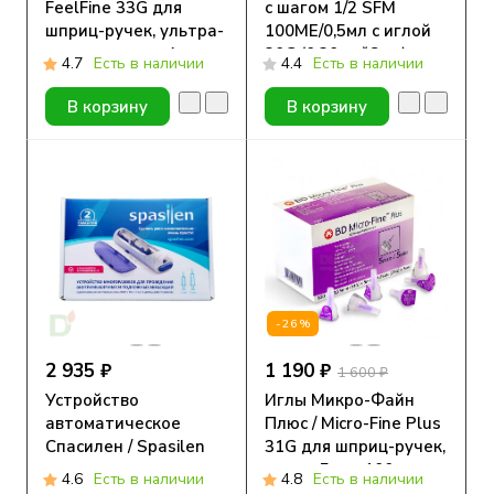
FeelFine 33G для
с шагом 1/2 SFM
шприц-ручек, ультра-
100МЕ/0,5мл с иглой
тонкие, длина 4 мм,
30G (0.30мм*8мм),
4.7
Есть в наличии
4.4
Есть в наличии
100 шт.
аналог BD
Микрофайн Плюс
В корзину
В корзину
Деми, 10 шт.
-26%
2 935 ₽
1 190 ₽
1 600 ₽
Устройство
Иглы Микро-Файн
автоматическое
Плюс / Micro-Fine Plus
Спасилен / Spasilen
31G для шприц-ручек,
для
длина 5 мм, 100 шт.
4.6
Есть в наличии
4.8
Есть в наличии
самостоятельного