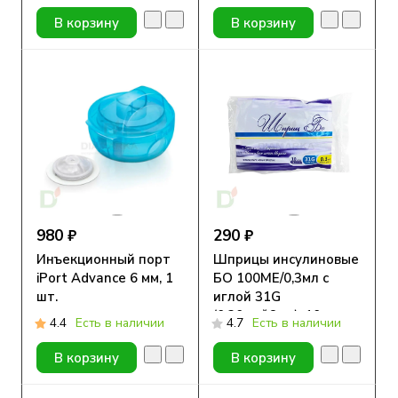
проведения инъекций
В корзину
В корзину
980 ₽
290 ₽
Инъекционный порт
Шприцы инсулиновые
iPort Advance 6 мм, 1
БО 100МЕ/0,3мл с
шт.
иглой 31G
(0.30мм*6мм), 10 шт.
4.4
Есть в наличии
4.7
Есть в наличии
В корзину
В корзину