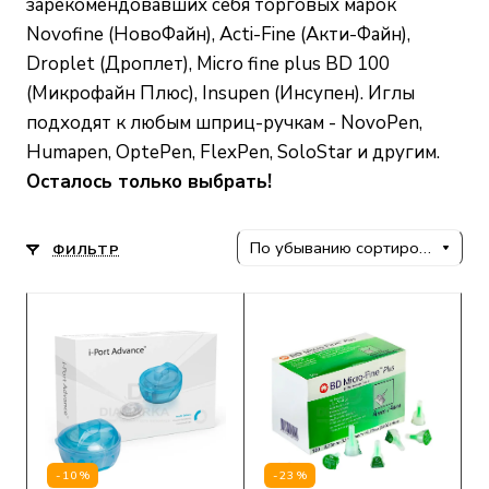
зарекомендовавших себя торговых марок
Novofine (НовоФайн), Acti-Fine (Акти-Файн),
Droplet (Дроплет), Micro fine plus BD 100
(Микрофайн Плюс), Insupen (Инсупен). Иглы
подходят к любым шприц-ручкам - NovoPen,
Humapen, OptePen, FlexPen, SoloStar и другим.
Осталось только выбрать!
По убыванию сортировки
ФИЛЬТР
-10%
-23%