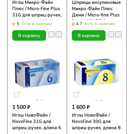
Иглы Микро-Файн
Шприцы инсулиновые
Плюс / Micro-Fine Plus
Микро-Файн Плюс
31G для шприц-ручек,
Деми / Micro-fine Plus
длина 6 мм, 100 шт.
Demi 100МЕ/0.3мл с
5
Есть в наличии
4.7
Есть в наличии
иглой 30G
(0.30мм*8мм), 10 шт.
В корзину
В корзину
1 500 ₽
1 600 ₽
Иглы НовоФайн /
Иглы НовоФайн /
NovoFine 31G для
NovoFine 30G для
шприц-ручек, длина 6
шприц-ручек, длина 8