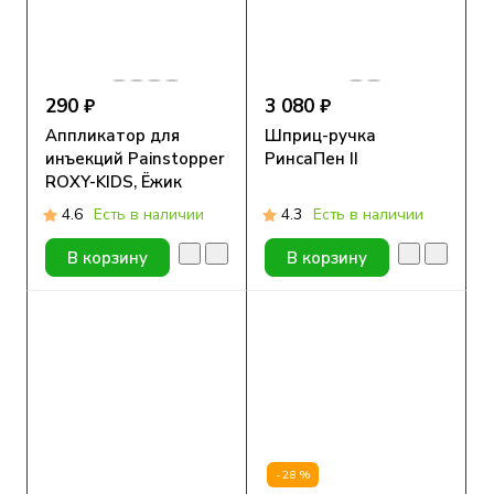
290 ₽
3 080 ₽
Аппликатор для
Шприц-ручка
инъекций Painstopper
РинсаПен II
ROXY-KIDS, Ёжик
4.6
Есть в наличии
4.3
Есть в наличии
В корзину
В корзину
-28%