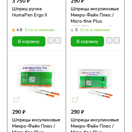
3 750 ₽
290 ₽
Шприц-ручка
Шприцы инсулиновые
HumaPen Ergo II
Микро-Файн Плюс /
Micro-fine Plus
100МЕ/1мл с иглой
4.8
Есть в наличии
5
Есть в наличии
30G (0.30мм*8мм), 10
шт.
В корзину
В корзину
290 ₽
290 ₽
Шприцы инсулиновые
Шприцы инсулиновые
Микро-Файн Плюс /
Микро-Файн Плюс /