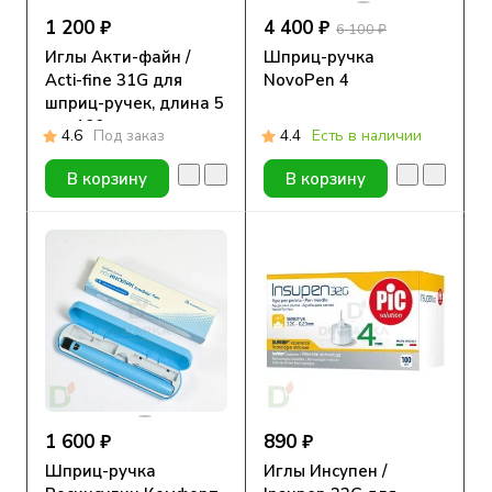
1 200 ₽
4 400 ₽
6 100 ₽
Иглы Акти-файн /
Шприц-ручка
Acti-fine 31G для
NovoPen 4
шприц-ручек, длина 5
мм, 100 шт.
4.6
Под заказ
4.4
Есть в наличии
В корзину
В корзину
1 600 ₽
890 ₽
Шприц-ручка
Иглы Инсупен /