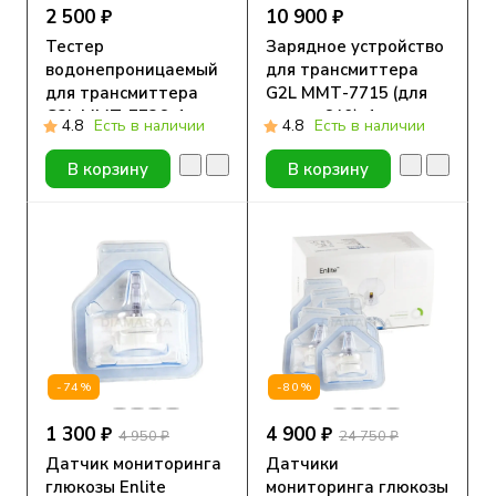
2 500 ₽
10 900 ₽
Тестер
Зарядное устройство
водонепроницаемый
для трансмиттера
для трансмиттера
G2L ММТ-7715 (для
G2L ММТ-7726, 1 шт.
помпы 640), 1 шт.
4.8
Есть в наличии
4.8
Есть в наличии
В корзину
В корзину
-74%
-80%
1 300 ₽
4 900 ₽
4 950 ₽
24 750 ₽
Датчик мониторинга
Датчики
глюкозы Enlite
мониторинга глюкозы