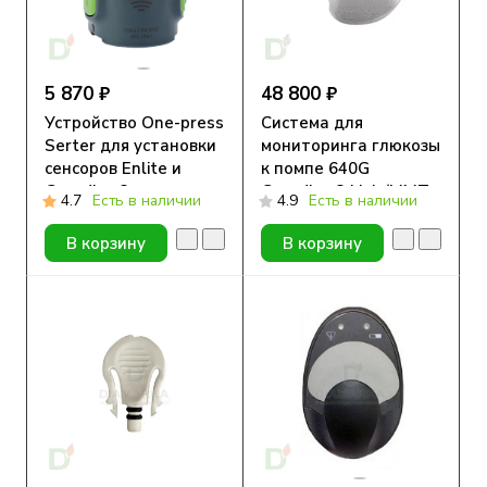
5 870 ₽
48 800 ₽
Устройство One-press
Система для
Serter для установки
мониторинга глюкозы
сенсоров Enlite и
к помпе 640G
Guardian 3,
Guardian 2 Link (MMT-
4.7
Есть в наличии
4.9
Есть в наличии
ММТ-7512, 1 шт.
7775), 1 шт.
В корзину
В корзину