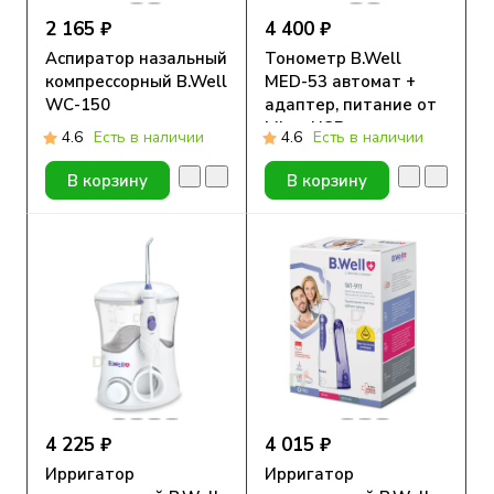
2 165 ₽
4 400 ₽
Аспиратор назальный
Тонометр B.Well
компрессорный B.Well
MED-53 автомат +
WС-150
адаптер, питание от
Micro USB, манжета
4.6
Есть в наличии
4.6
Есть в наличии
M-L (22-42см)
В корзину
В корзину
4 225 ₽
4 015 ₽
Ирригатор
Ирригатор