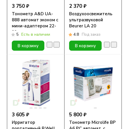
3 750 ₽
2 370 ₽
Тонометр A&D UA-
Воздухоосвежитель
888 автомат эконом с
ультразвуковой
мини-адаптером 22-
Beurer LA 20
32 см
5
Есть в наличии
4.8
Под заказ
В корзину
В корзину
3 605 ₽
5 800 ₽
Ирригатор
Тонометр Microlife BP
портативный B.Well
A6 PC автомат. с