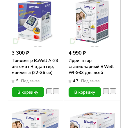
3 300 ₽
4 990 ₽
Тонометр B.Well А-23
Ирригатор
автомат + адаптер,
стационарный B.Well
манжета (22-36 см)
WI-933 для всей
семьи
5
Под заказ
4.7
Под заказ
В корзину
В корзину