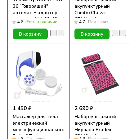
36 "Говорящий"
акупунктурный
автомат + адаптер,
ComfoxClassic
манжета M-L(22-42см)
67*41см (коврик,
4.6
Есть в наличии
4.7
Под заказ
подушка, сумка)
В корзину
В корзину
1 450 ₽
2 690 ₽
Массажер для тела
Набор массажный
электрический
акупунктурный
многофункциональный
Нирвана Bradex
Relax&Tone
65*40см (коврик,
4.6
Под заказ
4.9
Под заказ