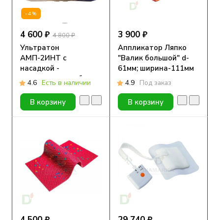
-4%
4 600 ₽
3 900 ₽
4 800 ₽
Ультратон
Аппликатор Ляпко
АМП-2ИНТ с
"Валик большой" d-
насадкой -
61мм; ширина-111мм
электродом грибок
4.6
Есть в наличии
4.9
Под заказ
малый
В корзину
В корзину
4 500 ₽
29 740 ₽