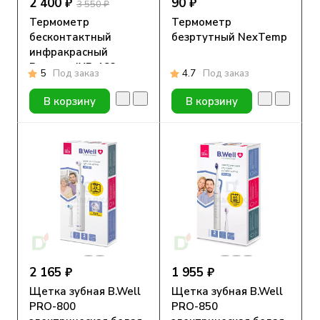
2 400 ₽
90 ₽
3 550 ₽
Термометр
Термометр
бесконтактный
безртутный NexTemp
инфракрасный
Berrcom JXB-183
5
Под заказ
4.7
Под заказ
В корзину
В корзину
2 165 ₽
1 955 ₽
Щетка зубная B.Well
Щетка зубная B.Well
PRO-800
PRO-850