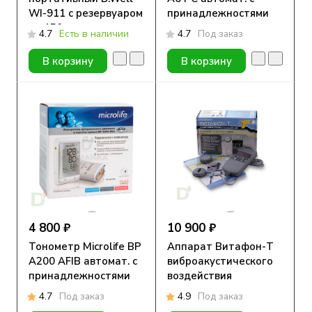
WI-911 с резервуаром
принадлежностями
на 150 мл
4.7
Есть в наличии
4.7
Под заказ
В корзину
В корзину
4 800 ₽
10 900 ₽
Тонометр Microlife BP
Аппарат Витафон-Т
A200 AFIB автомат. с
виброакустического
принадлежностями
воздействия
4.7
Под заказ
4.9
Под заказ