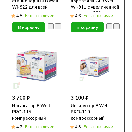
стационарный B.Well
портативный B.Well
WI-922 для всей
WI-911 с увеличенной
семьи
емкостью 330 мл
4.8
Есть в наличии
4.6
Есть в наличии
В корзину
В корзину
3 700 ₽
3 100 ₽
Ингалятор B.Well
Ингалятор B.Well
PRO-115
PRO-110
компрессорный
компрессорный
детский, Паровозик
4.7
Есть в наличии
4.8
Есть в наличии