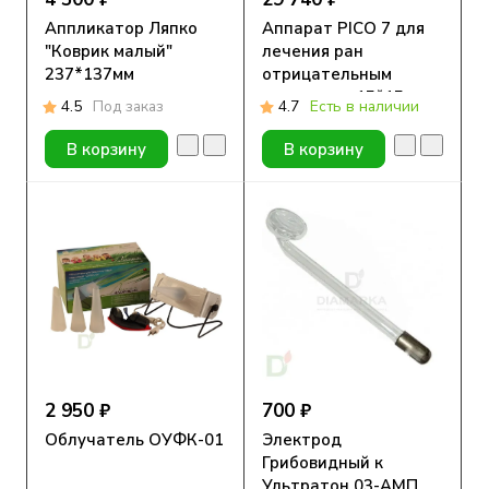
Аппликатор Ляпко
Аппарат PICO 7 для
"Коврик малый"
лечения ран
237*137мм
отрицательным
давлением 15*15 см
4.5
Под заказ
4.7
Есть в наличии
В корзину
В корзину
2 950 ₽
700 ₽
Облучатель ОУФК-01
Электрод
Грибовидный к
Ультратон 03-АМП