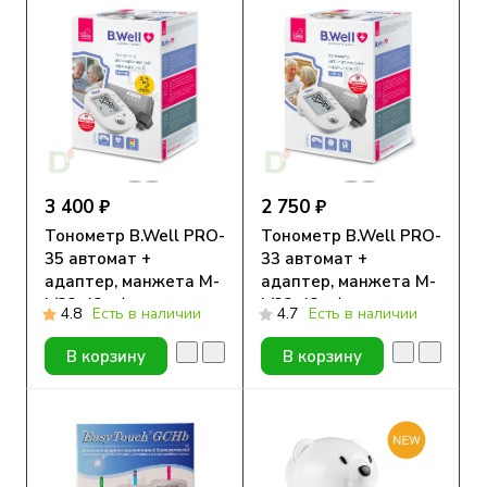
3 400 ₽
2 750 ₽
Тонометр B.Well PRO-
Тонометр B.Well PRO-
35 автомат +
33 автомат +
адаптер, манжета M-
адаптер, манжета M-
L(22-42см)
L(22-42см)
4.8
Есть в наличии
4.7
Есть в наличии
В корзину
В корзину