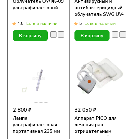
Облучатель ОУФК-09
Антивирусный и
ультрафиолетовый
антибактерицидный
облучатель SWG UV-
AJ-01-36W c
4.5
Есть в наличии
5
Есть в наличии
датчиком движения
В корзину
В корзину
2 800 ₽
32 050 ₽
Лампа
Аппарат PICO для
ультрафиолетовая
лечения ран
портативная 235 мм
отрицательным
давлением 20*20 см