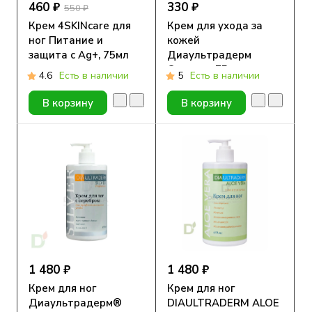
460 ₽
330 ₽
550 ₽
Крем 4SKINcare для
Крем для ухода за
ног Питание и
кожей
защита с Ag+, 75мл
Диаультрадерм
Сильвер, 75 мл.
4.6
Есть в наличии
5
Есть в наличии
В корзину
В корзину
1 480 ₽
1 480 ₽
Крем для ног
Крем для ног
Диаультрадерм®
DIAULTRADERM ALOE