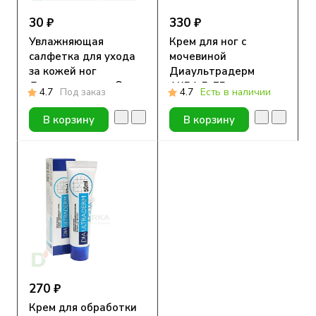
30 ₽
330 ₽
Увлажняющая
Крем для ног с
салфетка для ухода
мочевиной
за кожей ног
Диаультрадерм
Диаультрадерм®
АКВА 5, 75 мл.
4.7
Под заказ
4.7
Есть в наличии
АКВА
В корзину
В корзину
270 ₽
Крем для обработки