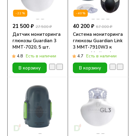
-22%
-40%
21 500 ₽
40 200 ₽
27 500 ₽
67 000 ₽
Датчик мониторинга
Система мониторинга
глюкозы Guardian 3
глюкозы Guardian Link
ММТ-7020, 5 шт.
3 MMT-7910W3 к
помпам Medtronic
4.8
Есть в наличии
4.7
Есть в наличии
MiniMed 720G, 740G,
780G, 1 шт.
В корзину
В корзину