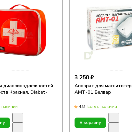
3 250 ₽
я диапринадлежностей
Аппарат для магнитотер
ств Красная, Diabet-
АМТ-01 Белвар
r
в наличии
4.8
Есть в наличии
ину
В корзину