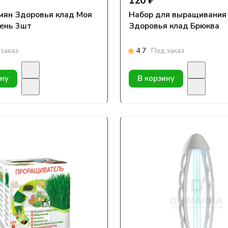
120 ₽
мян Здоровья клад Моя
Набор для выращивания
ень 3шт
Здоровья клад Брюква
заказ
4.7
Под заказ
ину
В корзину