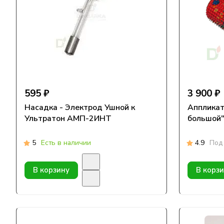
595 ₽
3 900 ₽
Насадка - Электрод Ушной к
Аппликат
Ультратон АМП-2ИНТ
5
Есть в наличии
4.9
Под 
В корзину
В корз