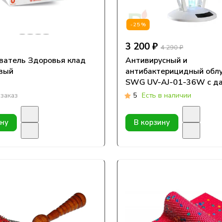
-25%
3 200 ₽
4 290 ₽
атель Здоровья клад
Антивирусный и
вый
антибактерицидный обл
SWG UV-AJ-01-36W c д
движения
заказ
5
Есть в наличии
ину
В корзину