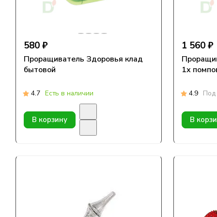
580 ₽
1 560 ₽
Проращиватель Здоровья клад
Проращив
бытовой
1х помпо
4.7
Есть в наличии
4.9
Под 
В корзину
В корз