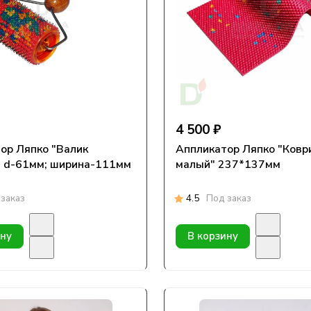
4 500 ₽
ор Ляпко "Валик
Аппликатор Ляпко "Ковр
большой" d-61мм; ширина-111мм
малый" 237*137мм
заказ
4.5
Под заказ
ину
В корзину