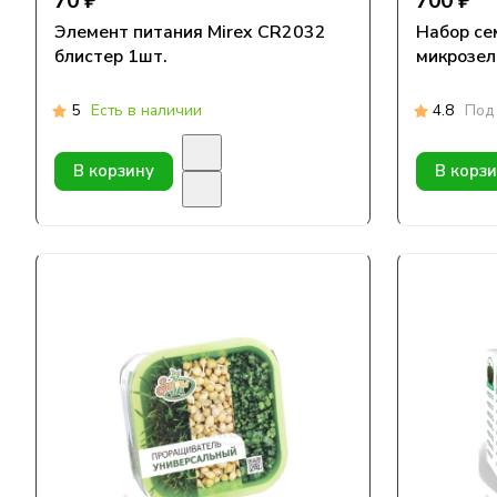
70 ₽
700 ₽
Элемент питания Mirex CR2032
Набор се
блистер 1шт.
микрозел
5
Есть в наличии
4.8
Под 
В корзину
В корз