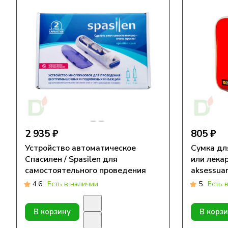
2 935 ₽
805 ₽
Устройство автоматическое
Сумка дл
Спасилен / Spasilen для
или лекар
самостоятельного проведения
aksessua
инъекций
4.6
Есть в наличии
5
Есть 
В корзину
В корз