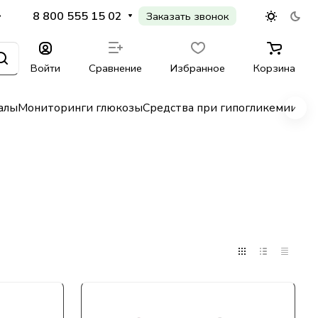
8 800 555 15 02
Заказать звонок
Войти
Сравнение
Избранное
Корзина
алы
Мониторинги глюкозы
Средства при гипогликемии
Гл